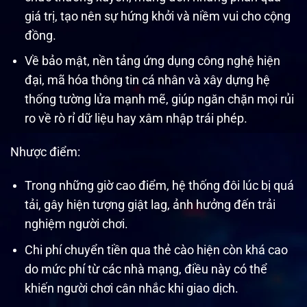
giá trị, tạo nên sự hứng khởi và niềm vui cho cộng
đồng.
Về bảo mật, nền tảng ứng dụng công nghệ hiện
đại, mã hóa thông tin cá nhân và xây dựng hệ
thống tường lửa mạnh mẽ, giúp ngăn chặn mọi rủi
ro về rò rỉ dữ liệu hay xâm nhập trái phép.
Nhược điểm:
Trong những giờ cao điểm, hệ thống đôi lúc bị quá
tải, gây hiện tượng giật lag, ảnh hưởng đến trải
nghiệm người chơi.
Chi phí chuyển tiền qua thẻ cào hiện còn khá cao
do mức phí từ các nhà mạng, điều này có thể
khiến người chơi cân nhắc khi giao dịch.