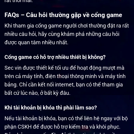
rất thởi mái.”
FAQs – Câu hỏi thường gặp về cổng game
Khi tham gia cổng game người chơi thường đặt ra rất
nhiều câu hỏi, hãy cùng khám phá những câu hỏi
được quan tâm nhiều nhất.
Cổng game có hỗ trợ nhiều thiết bị không?
Sec vin được thiết kế tối ưu để hoạt động mượt mà
trên cả máy tính, điện thoại thông minh và máy tính
bảng. Chỉ cần kết nối internet, bạn có thể tham gia
bất cứ lúc nào, ở bất kỳ đâu.
Khi tài khoản bị khóa thì phài làm sao?
Nếu tài khoản bị khóa, bạn có thể liên hệ ngay với bộ
phận CSKH để được hỗ trợ kiểm tra và khôi phục.