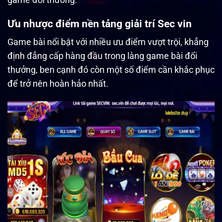
Ưu nhược điểm nền tảng giải trí Sec vin
Game bài nổi bật với nhiều ưu điểm vượt trội, khẳng
định đẳng cấp hàng đầu trong làng game bài đổi
thưởng, ben cạnh đó còn một số điểm cần khắc phục
để trở nên hoàn hảo nhất.