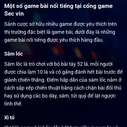
Một số game bài nổi tiếng tại cổng game
Sec vin
Sảnh cược sở hữu nhiều game được yêu thích trên
thị trường đặc biệt là game bài, dưới đây là những
game bài nổi tiếng được yêu thích hàng đầu.
Sâm lốc
Sâm lốc là trò chơi với bộ bài tây 52 lá, mỗi người
được chia làm 10 lá và cố gắng đánh hết bài trước để
giành chiến thắng. Điểm hấp dẫn của sâm lốc nằm ở
cách sắp xếp chiến thuật bằng cách chặn bài đối thủ
hay sử dụng các bọ dây, sâm, tứi quý để lật ngược
tình thế.
Xì tố