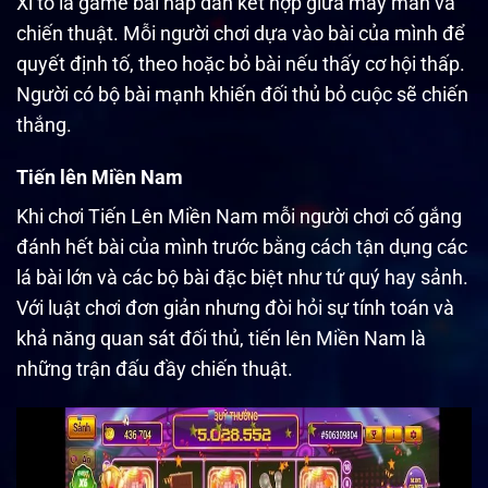
Xì tố là game bài hấp dẫn kết hợp giữa may mắn và
chiến thuật. Mỗi người chơi dựa vào bài của mình để
quyết định tố, theo hoặc bỏ bài nếu thấy cơ hội thấp.
Người có bộ bài mạnh khiến đối thủ bỏ cuộc sẽ chiến
thắng.
Tiến lên Miền Nam
Khi chơi Tiến Lên Miền Nam mỗi người chơi cố gắng
đánh hết bài của mình trước bằng cách tận dụng các
lá bài lớn và các bộ bài đặc biệt như tứ quý hay sảnh.
Với luật chơi đơn giản nhưng đòi hỏi sự tính toán và
khả năng quan sát đối thủ, tiến lên Miền Nam là
những trận đấu đầy chiến thuật.