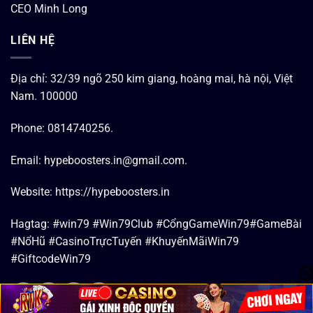
CEO Minh Long
LIÊN HỆ
Địa chỉ: 32/39 ngõ 250 kim giang, hoàng mai, hà nội, Việt
Nam. 100000
Phone: 0814740256.
Email:
hypeboosters.in@gmail.com
.
Website: https://hypeboosters.in
Hagtag: #win79 #Win79Club #CổngGameWin79#GameBài
#NổHũ #CasinoTrựcTuyến #KhuyếnMãiWin79
#GiftcodeWin79