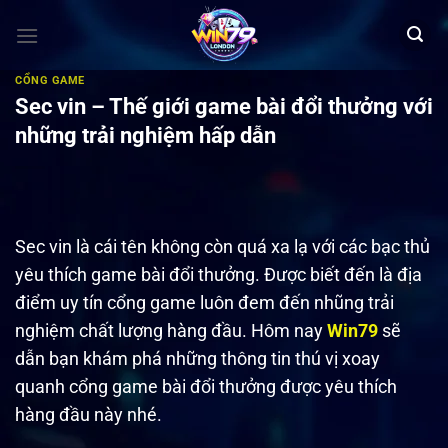
Chuyển
đến
nội
CỔNG GAME
dung
Sec vin – Thế giới game bài đổi thưởng với
những trải nghiệm hấp dẫn
Sec vin là cái tên không còn quá xa lạ với các bạc thủ
yêu thích game bài đổi thưởng. Được biết đến là địa
điểm uy tín cổng game luôn đem đến nhũng trải
nghiệm chất lượng hàng đầu. Hôm nay
Win79
sẽ
dẫn bạn khám phá những thông tin thú vị xoay
quanh cổng game bài đổi thưởng được yêu thích
hàng đầu này nhé.