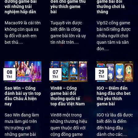
đường game bài
đến cho game thủ
game bài đổi
với những trải
yêu thích game
thưởng chơi là
nghiệm hấp dẫn
bài
thắng
Macao99 là cái tên
Tuquy8 vin được
Vip52 cổng game
không còn quá xa
biết đến là cổng
bài nổi tiếng được
lạ đối với anh em
game bài lớn và uy
nhiều người chơi
bet thủ....
tín nhất trên....
quan tâm và săn
đón....
29
08
07
Th1
Th1
Th1
Sao Win – Cổng
Vin88 – Cổng
IGO – Điểm đến
đánh bài uy tín top
game bài đổi
hàng đầu cho bet
đầu Châu Á hiện
thưởng quốc tế
thủ yêu thích
nay
top đầu Việt Nam
game bài
Sao Win đang làm
Vin88 một trong
IGO từ lâu đã được
mưa làm gió trên
những thương hiệu
biết đến là điểm
thị trường với
quen thuộc đối với
đến hàng đầu
những game bài
cộng đồng game
dành cho các....