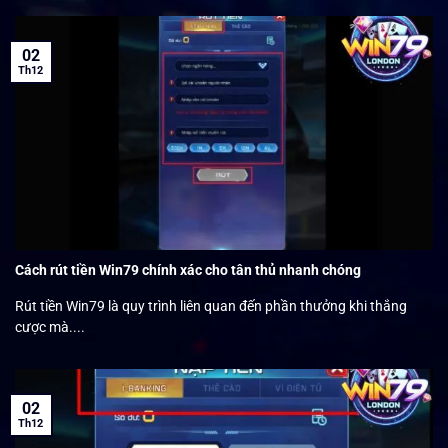
02
Th12
Cách rút tiền Win79 chính xác cho tân thủ nhanh chóng
Rút tiền Win79 là quy trình liên quan đến phần thưởng khi thắng
cược mà....
02
Th12