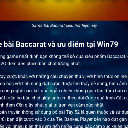
Game bài Baccrat siêu hot hiện nay
e bài Baccarat và ưu điểm tại Win79
 cổng game nhất định bạn không thể bỏ qua siêu phẩm Baccarat. 
 EVO đem đến phiên bản chất lượng nhất.
tay cược khác với những câu chuyện thú vị với hình thức online.
hoa học với tính năng đặt cược được tìm thấy dễ dàng, hình ảnh 
 công nghệ cao, kết quả ngẫu nhiên không gian lận đảm bảo c
t toàn bộ bàn chơi giúp anh em theo dõi được quá trình đặt cư
nh đem đến giây phút giải trí trọn vẹn cảm xúc nhất.
ản truyền thống sử dụng bộ bài Tây 52 lá quen thuộc và sử dụn
 rủi bạn đặt cược vào 3 cửa Tie, Banker, Player bên nào đạt gần
ến với nhiều biến thể đem đến nhiều cung bậc cảm xúc khiên ba