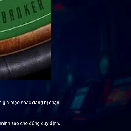
eb giả mạo hoặc đang bị chặn
 minh sao cho đúng quy định,